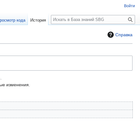
Войти
П
росмотр кода
История
о
и
Справка
с
к
.
е изменения.