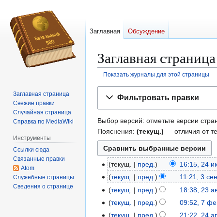
Заглавная
Обсуждение
Заглавная страниц
Показать журналы для этой страницы
Перейти
Перейти
Заглавная страница
Фильтровать правки
к
к
Свежие правки
навигации
поиску
Случайная страница
Выбор версий: отметьте версии стран
Справка по MediaWiki
Пояснения:
(текущ.)
— отличия от т
Инструменты
Ссылки сюда
Связанные правки
текущ.
пред.
16:15, 24 
2
Atom
Н
4
текущ.
пред.
11:21, 3 се
Служебные страницы
3
е
и
Сведения о странице
Н
с
текущ.
пред.
18:38, 23 а
2
т
ю
е
е
Н
3
текущ.
пред.
09:52, 7 ф
7
о
н
т
н
е
а
Н
ф
текущ.
пред.
21:22, 24 
2
п