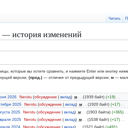
Читать
П
а — история изменений
ицы, которые вы хотите сравнить, и нажмите Enter или кнопку ниже
екущей версии;
(пред.)
— отличия от предыдущей версии;
м
— малы
июня 2026
Nerotu
обсуждение
вклад
м
1939 байт
+19
нтября 2025
Nerotu
обсуждение
вклад
м
1920 байт
+17
вгуста 2025
Nerotu
обсуждение
вклад
м
1903 байта
+365
евраля 2025
Nerotu
обсуждение
вклад
м
1538 байт
+17
апреля 2024
Nerotu
обсуждение
вклад
1521 байт
+491